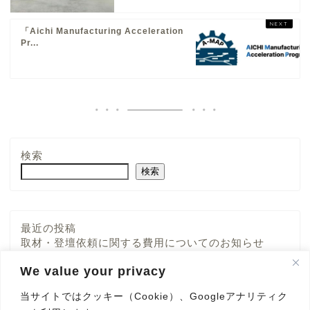
「Aichi Manufacturing Acceleration
Pr...
検索
検索
最近の投稿
About
取材・登壇依頼に関する費用についてのお知らせ
テレ東系列「WBS・トレたま」にて段ボールドロー
We value your privacy
ンが紹介されました！
Products
テレ朝系「ナニコレ珍百景」にて段ボールドローンが
当サイトではクッキー（Cookie）、Googleアナリティク
紹介されました！