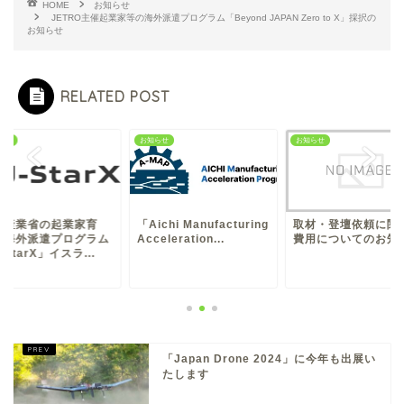
HOME
お知らせ
JETRO主催起業家等の海外派遣プログラム「Beyond JAPAN Zero to X」採択の
お知らせ
RELATED POST
らせ
お知らせ
お知らせ
済産業省の起業家育
「Aichi Manufacturing
取材・登壇依頼に関
・海外派遣プログラム
Acceleration...
費用についてのお知
-StarX」イスラ...
「Japan Drone 2024」に今年も出展い
たします