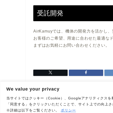
受託開発
AirKamuyでは、機体の開発力を活か
お客様のご希望、用途に合わせた最適な
まずはお気軽にお問い合わせください。
We value your privacy
当サイトではクッキー（Cookie）、Googleアナリティクス
HOME
Products
「同意する」をクリックいただくことで、サイト上での向上さ
※詳細は以下をご覧ください。
ポリシー
English site
日本語サイト