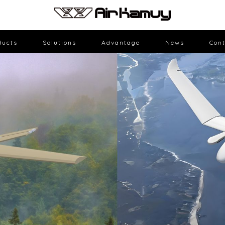
ducts
Solutions
Advantage
News
Cont