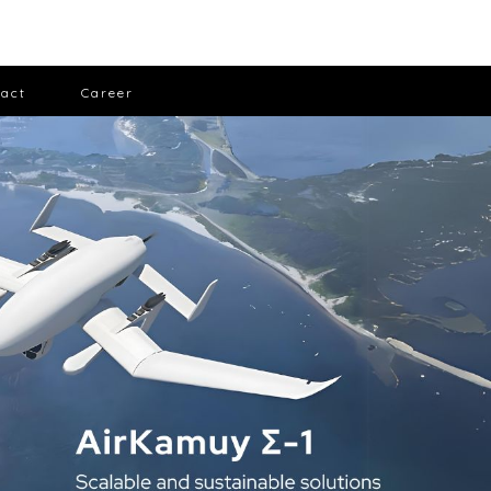
act
Career