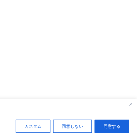
カスタム
同意しない
同意する
2022–2026 AirKamuy