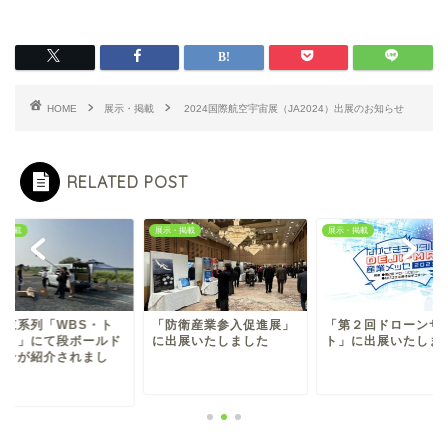
HOME
展示・掲載
2024国際航空宇宙展（JA2024）出展のお知らせ
RELATED POST
・掲載
展示・掲載
展示・掲載
レ東系列「WBS・ト
「防衛産業参入促進展」
「第２回ドローンサ
たま」にて段ボールド
に出展いたしました
ト」に出展いたしま
ーンが紹介されまし
.